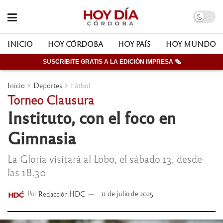
INICIO
HOY CÓRDOBA
HOY PAÍS
HOY MUNDO
SUSCRIBITE GRATIS A LA EDICIÓN IMPRESA 🗞
Inicio
Deportes
Fútbol
Torneo Clausura
Instituto, con el foco en
Gimnasia
La Gloria visitará al Lobo, el sábado 13, desde
las 18.30
Por
Redacción HDC
11 de julio de 2025