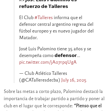
𝗿𝗲𝗳𝘂𝗲𝗿𝘇𝗼 𝗱𝗲 𝗧𝗮𝗹𝗹𝗲𝗿𝗲𝘀
El Club
#Talleres
informa que el
defensor central argentino regresa del
fútbol europeo y es nuevo jugador del
Matador.
José Luis Palomino tiene 35 años y se
desempeña como 𝗱𝗲𝗳𝗲𝗻𝘀𝗼𝗿…
pic.twitter.com/jA07rpqUgA
— Club Atlético Talleres
(@CATalleresdecba)
July 16, 2025
Sobre las metas a corto plazo, Palomino destacó la
importancia de trabajar partido a partido y poner al
club en el lugar que le corresponde:
“Pienso que el