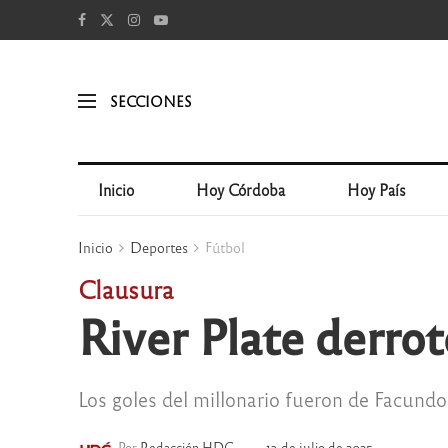
SECCIONES
Inicio
Hoy Córdoba
Hoy País
Inicio
Deportes
Fútbol
Clausura
River Plate derro
Los goles del millonario fueron de Facundo
Por
Redacción HDC
13 de julio de 2025