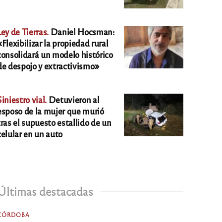
Ley de Tierras.
Daniel Hocsman:
«Flexibilizar la propiedad rural
consolidará un modelo histórico
de despojo y extractivismo»
Siniestro vial.
Detuvieron al
esposo de la mujer que murió
tras el supuesto estallido de un
celular en un auto
Últimas destacadas
CÓRDOBA