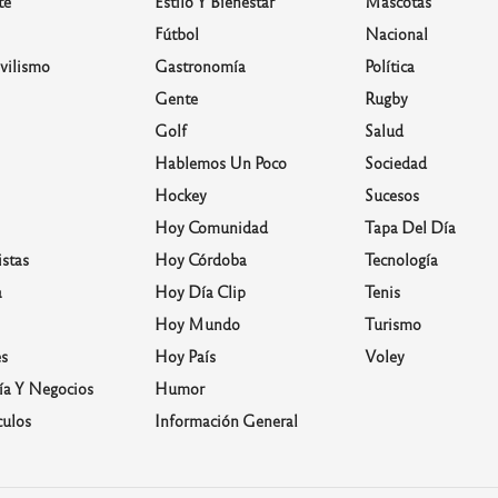
te
Estilo Y Bienestar
Mascotas
Fútbol
Nacional
vilismo
Gastronomía
Política
Gente
Rugby
Golf
Salud
Hablemos Un Poco
Sociedad
Hockey
Sucesos
Hoy Comunidad
Tapa Del Día
stas
Hoy Córdoba
Tecnología
a
Hoy Día Clip
Tenis
Hoy Mundo
Turismo
s
Hoy País
Voley
a Y Negocios
Humor
culos
Información General