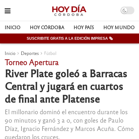
INICIO
HOY CÓRDOBA
HOY PAÍS
HOY MUNDO
SUSCRIBITE GRATIS A LA EDICIÓN IMPRESA 🗞
Inicio
Deportes
Fútbol
Torneo Apertura
River Plate goleó a Barracas
Central y jugará en cuartos
de final ante Platense
El millonario dominó el encuentro durante los
90 minutos y ganó 3 a 0, con goles de Paulo
Díaz, Ignacio Fernández y Marcos Acuña. Cómo
quedaron los cruces.