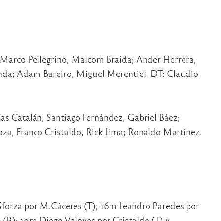
l, Marco Pellegrino, Malcom Braida; Ander Herrera,
da; Adam Bareiro, Miguel Merentiel. DT: Claudio
as Catalán, Santiago Fernández, Gabriel Báez;
za, Franco Cristaldo, Rick Lima; Ronaldo Martínez.
 Sforza por M.Cáceres (T); 16m Leandro Paredes por
 (B); 19m Diego Valoyes por Cristaldo (T) y