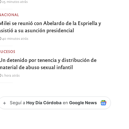
25 minutos atrás
NACIONAL
Milei se reunió con Abelardo de la Espriella y
asistió a su asunción presidencial
40 minutos atrás
SUCESOS
Un detenido por tenencia y distribución de
material de abuso sexual infantil
1 hora atrás
+
Seguí a
Hoy Día Córdoba
en
Google News