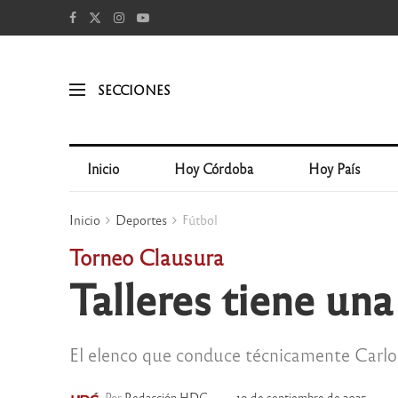
SECCIONES
Inicio
Hoy Córdoba
Hoy País
Inicio
Deportes
Fútbol
Torneo Clausura
Talleres tiene una
El elenco que conduce técnicamente Carlos
Por
Redacción HDC
19 de septiembre de 2025