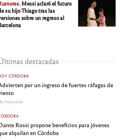
Rumores.
Messi aclaró el futuro
de su hijo Thiago tras las
versiones sobre un regreso al
Barcelona
Últimas destacadas
HOY CÓRDOBA
Advierten por un ingreso de fuertes ráfagas de
viento
2 horas atrás
CÓRDOBA
Dante Rossi propone beneficios para jóvenes
que alquilan en Córdoba