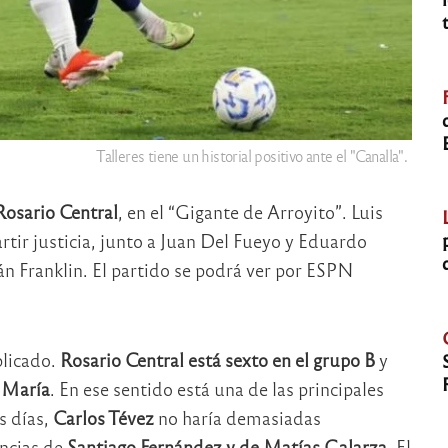
Talleres tiene un historial positivo ante el "Canalla".
Rosario Central
, en el “Gigante de Arroyito”. Luis
tir justicia, junto a Juan Del Fueyo y Eduardo
n Franklin. El partido se podrá ver por ESPN
plicado.
Rosario Central está sexto en el grupo B
y
 María
. En ese sentido está una de las principales
s días,
Carlos Tévez
no haría demasiadas
encias de
Santiago Fernández y de Matías Galarza
. El