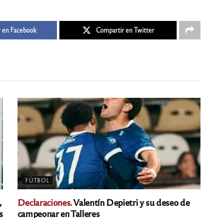
 en Facebook
Compartir en Twitter
FÚTBOL
,
Declaraciones.
Valentín Depietri y su deseo de
s
campeonar en Talleres