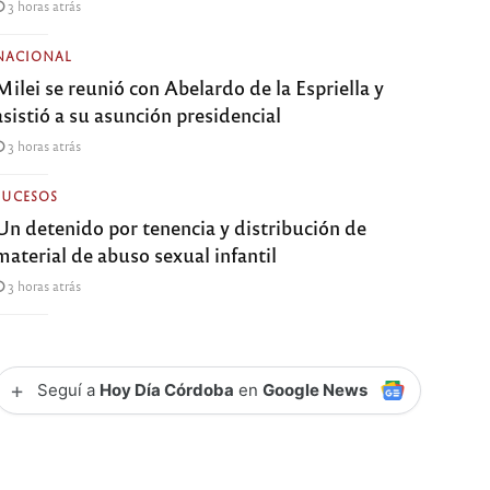
3 horas atrás
NACIONAL
Milei se reunió con Abelardo de la Espriella y
asistió a su asunción presidencial
3 horas atrás
SUCESOS
Un detenido por tenencia y distribución de
material de abuso sexual infantil
3 horas atrás
+
Seguí a
Hoy Día Córdoba
en
Google News