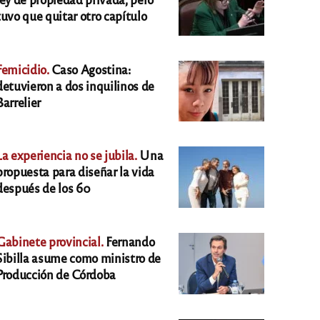
tuvo que quitar otro capítulo
Femicidio.
Caso Agostina:
detuvieron a dos inquilinos de
Barrelier
La experiencia no se jubila.
Una
propuesta para diseñar la vida
después de los 60
Gabinete provincial.
Fernando
Sibilla asume como ministro de
Producción de Córdoba