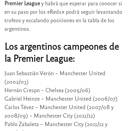
Premier League
y habrá que esperar para conocer si
en su paso por los «Reds» podrá seguir levantando
trofeos y escalando posiciones en la tabla de los
argentinos.
Los argentinos campeones de
la Premier League:
Juan Sebastián Verón – Manchester United
(2002/03)
Hernán Crespo – Chelsea (2005/06)
Gabriel Heinze – Manchester United (2006/07)
Carlos Tévez – Manchester United (2007/08 y
2008/09) – Manchester City (2011/12)
Pablo Zabaleta – Manchester City (2011/12 y