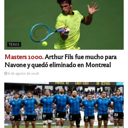
TENIS
Masters 1000.
Arthur Fils fue mucho para
Navone y quedó eliminado en Montreal
6 de agosto de 2026