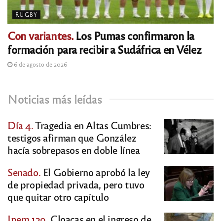
RUGBY
Con variantes.
Los Pumas confirmaron la
formación para recibir a Sudáfrica en Vélez
6 de agosto de 2026
Noticias más leídas
Día 4.
Tragedia en Altas Cumbres:
testigos afirman que González
hacía sobrepasos en doble línea
Senado.
El Gobierno aprobó la ley
de propiedad privada, pero tuvo
que quitar otro capítulo
Ipem 129.
Cloacas en el ingreso de