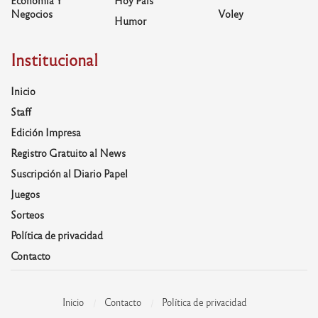
Negocios
Voley
Humor
Institucional
Inicio
Staff
Edición Impresa
Registro Gratuito al News
Suscripción al Diario Papel
Juegos
Sorteos
Política de privacidad
Contacto
Inicio
Contacto
Política de privacidad