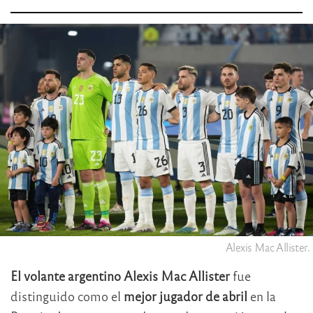
Alexis Mac Allister.
El volante argentino Alexis Mac Allister
fue
distinguido como el
mejor jugador de abril
en la