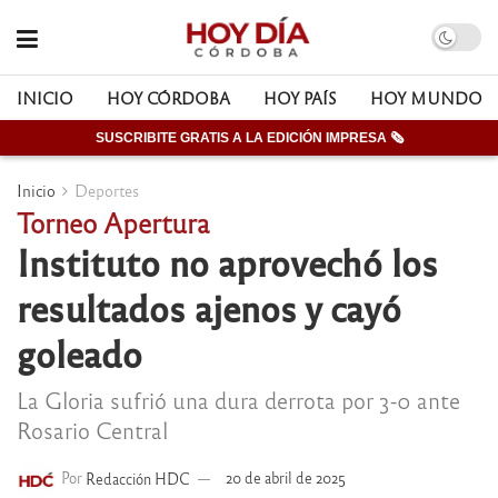
INICIO
HOY CÓRDOBA
HOY PAÍS
HOY MUNDO
SUSCRIBITE GRATIS A LA EDICIÓN IMPRESA 🗞
Inicio
Deportes
Torneo Apertura
Instituto no aprovechó los
resultados ajenos y cayó
goleado
La Gloria sufrió una dura derrota por 3-0 ante
Rosario Central
Por
Redacción HDC
20 de abril de 2025