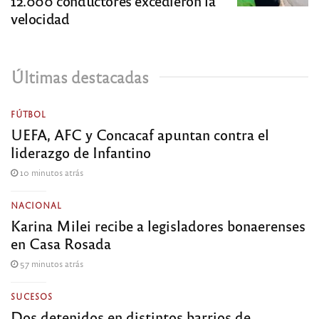
12.000 conductores excedieron la
velocidad
Últimas destacadas
FÚTBOL
UEFA, AFC y Concacaf apuntan contra el
liderazgo de Infantino
10 minutos atrás
NACIONAL
Karina Milei recibe a legisladores bonaerenses
en Casa Rosada
57 minutos atrás
SUCESOS
Dos detenidos en distintos barrios de