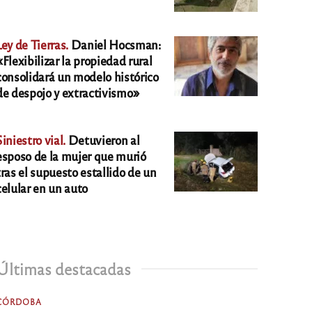
Ley de Tierras.
Daniel Hocsman:
«Flexibilizar la propiedad rural
consolidará un modelo histórico
de despojo y extractivismo»
Siniestro vial.
Detuvieron al
esposo de la mujer que murió
tras el supuesto estallido de un
celular en un auto
Últimas destacadas
CÓRDOBA