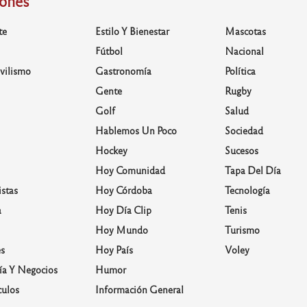
iones
te
Estilo Y Bienestar
Mascotas
Fútbol
Nacional
vilismo
Gastronomía
Política
Gente
Rugby
Golf
Salud
Hablemos Un Poco
Sociedad
Hockey
Sucesos
Hoy Comunidad
Tapa Del Día
stas
Hoy Córdoba
Tecnología
a
Hoy Día Clip
Tenis
Hoy Mundo
Turismo
s
Hoy País
Voley
a Y Negocios
Humor
culos
Información General