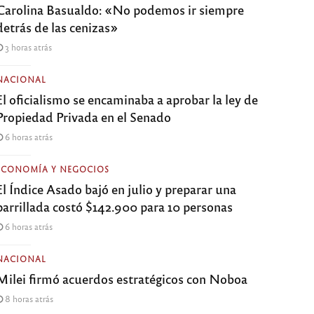
Carolina Basualdo: «No podemos ir siempre
detrás de las cenizas»
3 horas atrás
NACIONAL
El oficialismo se encaminaba a aprobar la ley de
Propiedad Privada en el Senado
6 horas atrás
ECONOMÍA Y NEGOCIOS
El Índice Asado bajó en julio y preparar una
parrillada costó $142.900 para 10 personas
6 horas atrás
NACIONAL
Milei firmó acuerdos estratégicos con Noboa
8 horas atrás