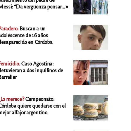
Messi: “Da vergüenza pensar…»
Paradero.
Buscan a un
adolescente de 16 años
desaparecido en Córdoba
Femicidio.
Caso Agostina:
detuvieron a dos inquilinos de
Barrelier
¿Lo merece?
Campeonato:
Córdoba quiere quedarse con el
mejor alfajor argentino