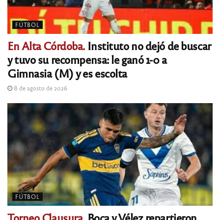
FÚTBOL
En Alta Córdoba.
Instituto no dejó de buscar
y tuvo su recompensa: le ganó 1-0 a
Gimnasia (M) y es escolta
8 de agosto de 2026
FÚTBOL
Torneo Clausura.
Boca y Vélez repartieron