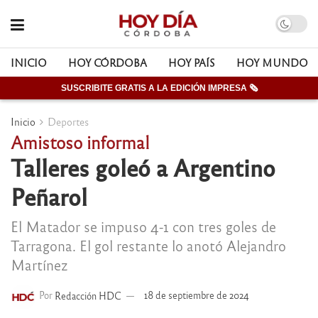
INICIO
HOY CÓRDOBA
HOY PAÍS
HOY MUNDO
SUSCRIBITE GRATIS A LA EDICIÓN IMPRESA 🗞
Inicio
Deportes
Amistoso informal
Talleres goleó a Argentino
Peñarol
El Matador se impuso 4-1 con tres goles de
Tarragona. El gol restante lo anotó Alejandro
Martínez
Por
Redacción HDC
18 de septiembre de 2024