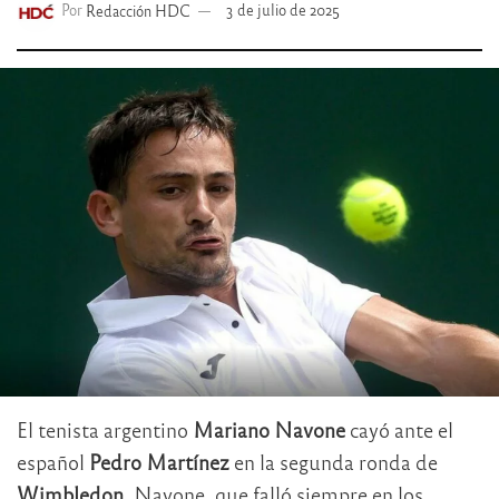
Por
Redacción HDC
3 de julio de 2025
El tenista argentino
Mariano Navone
cayó ante el
español
Pedro Martínez
en la segunda ronda de
Wimbledon
. Navone, que falló siempre en los