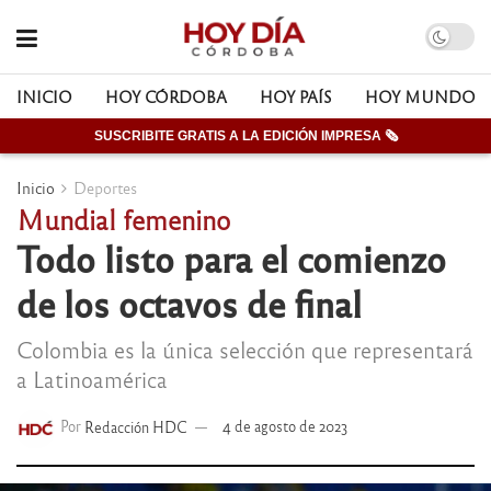
INICIO
HOY CÓRDOBA
HOY PAÍS
HOY MUNDO
SUSCRIBITE GRATIS A LA EDICIÓN IMPRESA 🗞
Inicio
Deportes
Mundial femenino
Todo listo para el comienzo
de los octavos de final
Colombia es la única selección que representará
a Latinoamérica
Por
Redacción HDC
4 de agosto de 2023