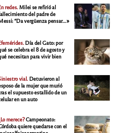
En redes.
Milei se refirió al
fallecimiento del padre de
Messi: “Da vergüenza pensar…»
Efemérides.
Día del Gato: por
qué se celebra el 8 de agosto y
qué necesitan para vivir bien
Siniestro vial.
Detuvieron al
esposo de la mujer que murió
tras el supuesto estallido de un
celular en un auto
¿Lo merece?
Campeonato:
Córdoba quiere quedarse con el
mejor alfajor argentino