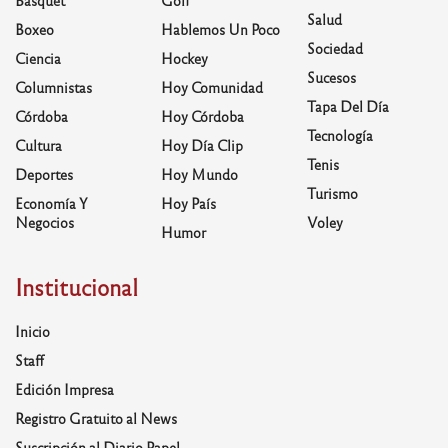
Basquet
Golf
Salud
Boxeo
Hablemos Un Poco
Sociedad
Ciencia
Hockey
Sucesos
Columnistas
Hoy Comunidad
Tapa Del Día
Córdoba
Hoy Córdoba
Tecnología
Cultura
Hoy Día Clip
Tenis
Deportes
Hoy Mundo
Turismo
Economía Y
Hoy País
Negocios
Voley
Humor
Institucional
Inicio
Staff
Edición Impresa
Registro Gratuito al News
Suscripción al Diario Papel