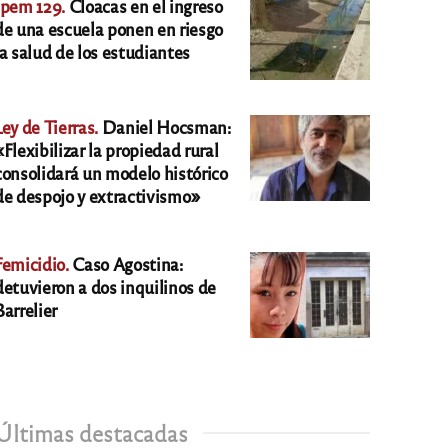
Ipem 129.
Cloacas en el ingreso
de una escuela ponen en riesgo
la salud de los estudiantes
Ley de Tierras.
Daniel Hocsman:
«Flexibilizar la propiedad rural
consolidará un modelo histórico
de despojo y extractivismo»
Femicidio.
Caso Agostina:
detuvieron a dos inquilinos de
Barrelier
Últimas destacadas