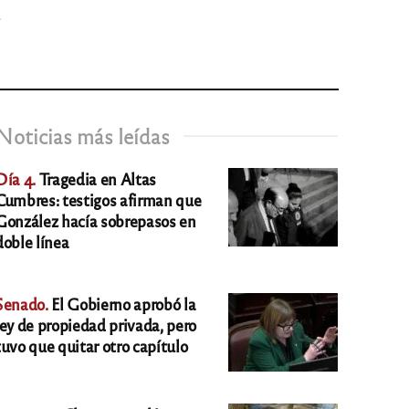
.
Noticias más leídas
Día 4.
Tragedia en Altas
Cumbres: testigos afirman que
González hacía sobrepasos en
doble línea
Senado.
El Gobierno aprobó la
ley de propiedad privada, pero
tuvo que quitar otro capítulo