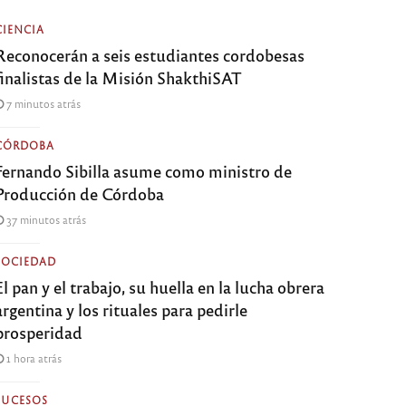
CIENCIA
Reconocerán a seis estudiantes cordobesas
finalistas de la Misión ShakthiSAT
7 minutos atrás
CÓRDOBA
Fernando Sibilla asume como ministro de
Producción de Córdoba
37 minutos atrás
SOCIEDAD
El pan y el trabajo, su huella en la lucha obrera
argentina y los rituales para pedirle
prosperidad
1 hora atrás
SUCESOS