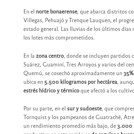
En el
norte bonaerense
, que abarca distritos 
Villegas, Pehuajó y Trenque Lauquen, el progre
estado general. Las lluvias de los últimos día
los lotes más comprometidos.
En la
zona centro
, donde se incluyen partidos 
Suárez, Guaminí, Tres Arroyos y varios del c
Quemú, se cosechó aproximadamente un
35%
ubica en
5.500 kilogramos por hectárea
, aunq
estrés hídrico y térmico
que afectó a los cultiv
Por su parte, en el
sur y sudoeste
, que compren
Tornquist y los pampeanos de Guatraché, Atreu
un rendimiento promedio más bajo, de
3.000 