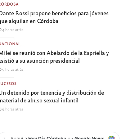
CÓRDOBA
Dante Rossi propone beneficios para jóvenes
que alquilan en Córdoba
4 horas atrás
NACIONAL
Milei se reunió con Abelardo de la Espriella y
asistió a su asunción presidencial
5 horas atrás
SUCESOS
Un detenido por tenencia y distribución de
material de abuso sexual infantil
5 horas atrás
+
Seguí a
Hoy Día Córdoba
en
Google News