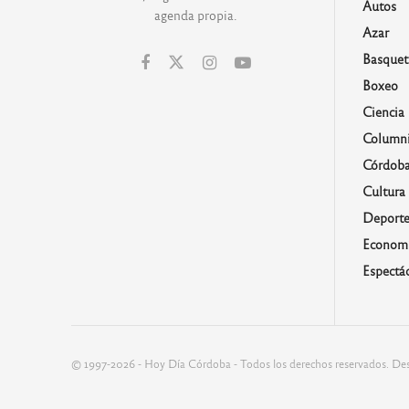
Autos
agenda propia.
Azar
Basquet
Boxeo
Ciencia
Columni
Córdob
Cultura
Deporte
Economí
Espectá
© 1997-2026 - Hoy Día Córdoba - Todos los derechos reservados. Des