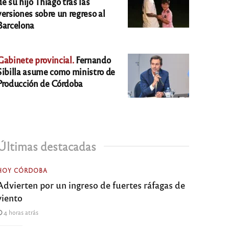
de su hijo Thiago tras las
versiones sobre un regreso al
Barcelona
Gabinete provincial.
Fernando
Sibilla asume como ministro de
Producción de Córdoba
Últimas destacadas
HOY CÓRDOBA
Advierten por un ingreso de fuertes ráfagas de
viento
4 horas atrás