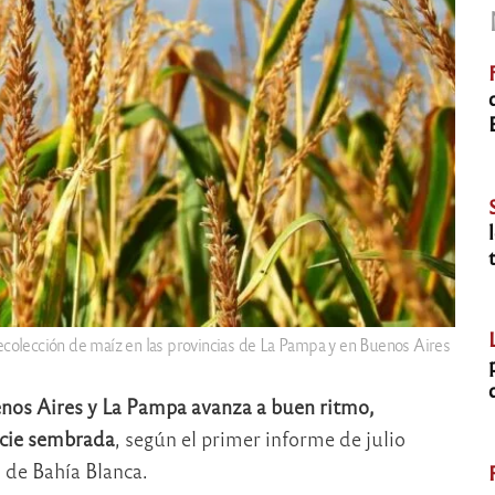
colección de maíz en las provincias de La Pampa y en Buenos Aires
uenos Aires y La Pampa avanza a buen ritmo,
icie sembrada
, según el primer informe de julio
 de Bahía Blanca.