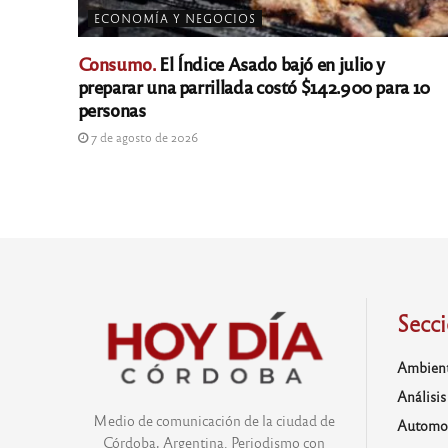
ECONOMÍA Y NEGOCIOS
Consumo.
El Índice Asado bajó en julio y
preparar una parrillada costó $142.900 para 10
personas
7 de agosto de 2026
Secc
Ambien
Análisis
Medio de comunicación de la ciudad de
Automo
Córdoba, Argentina. Periodismo con