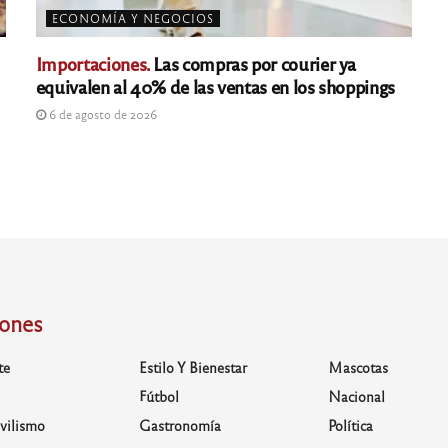
ECONOMÍA Y NEGOCIOS
Importaciones.
Las compras por courier ya
equivalen al 40% de las ventas en los shoppings
6 de agosto de 2026
iones
te
Estilo Y Bienestar
Mascotas
Fútbol
Nacional
vilismo
Gastronomía
Política