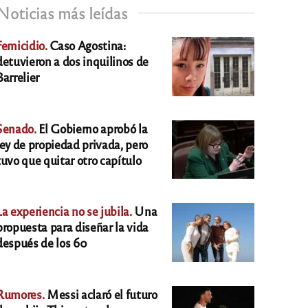
Noticias más leídas
Femicidio.
Caso Agostina:
detuvieron a dos inquilinos de
Barrelier
Senado.
El Gobierno aprobó la
ley de propiedad privada, pero
tuvo que quitar otro capítulo
La experiencia no se jubila.
Una
propuesta para diseñar la vida
después de los 60
Rumores.
Messi aclaró el futuro