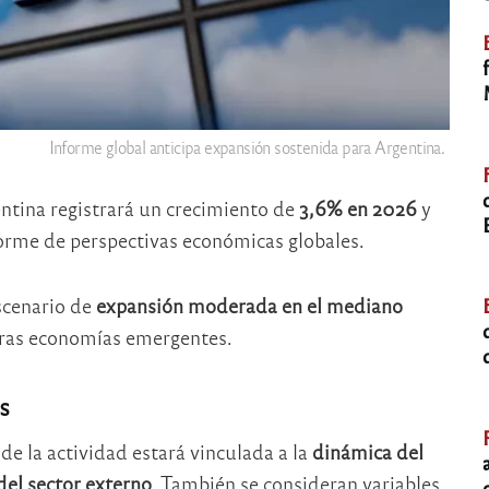
Informe global anticipa expansión sostenida para Argentina.
ntina registrará un crecimiento de
3,6% en 2026
y
forme de perspectivas económicas globales.
scenario de
expansión moderada en el mediano
otras economías emergentes.
s
de la actividad estará vinculada a la
dinámica del
del sector externo
. También se consideran variables