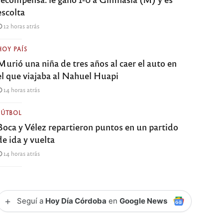
escolta
12 horas atrás
HOY PAÍS
Murió una niña de tres años al caer el auto en
el que viajaba al Nahuel Huapi
14 horas atrás
FÚTBOL
Boca y Vélez repartieron puntos en un partido
de ida y vuelta
14 horas atrás
+
Seguí a
Hoy Día Córdoba
en
Google News