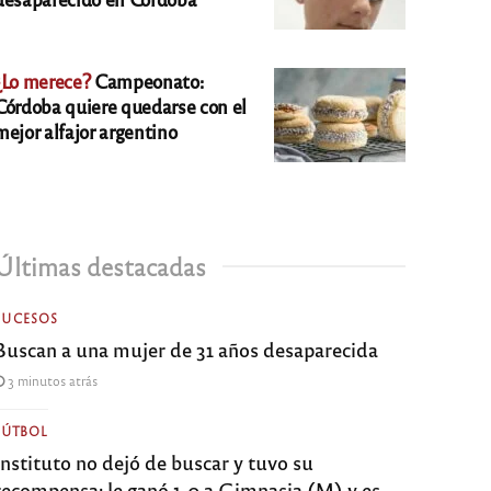
¿Lo merece?
Campeonato:
Córdoba quiere quedarse con el
mejor alfajor argentino
Últimas destacadas
SUCESOS
Buscan a una mujer de 31 años desaparecida
3 minutos atrás
FÚTBOL
Instituto no dejó de buscar y tuvo su
recompensa: le ganó 1-0 a Gimnasia (M) y es