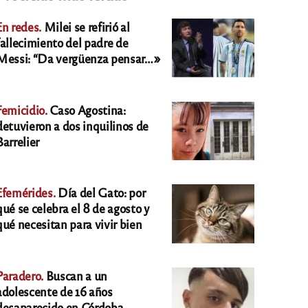
En redes.
Milei se refirió al
fallecimiento del padre de
Messi: “Da vergüenza pensar…»
Femicidio.
Caso Agostina:
detuvieron a dos inquilinos de
Barrelier
Efemérides.
Día del Gato: por
qué se celebra el 8 de agosto y
qué necesitan para vivir bien
Paradero.
Buscan a un
adolescente de 16 años
desaparecido en Córdoba