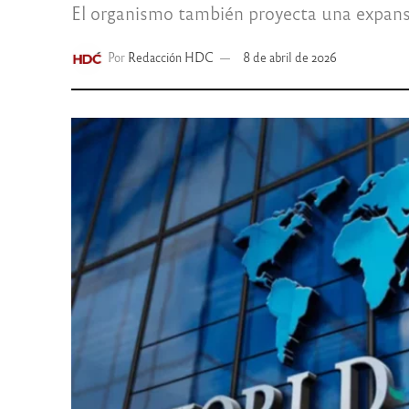
El organismo también proyecta una expans
Por
Redacción HDC
8 de abril de 2026