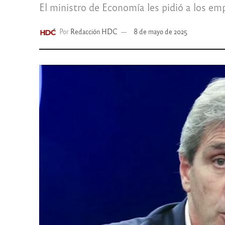
El ministro de Economía les pidió a los emp
Por
Redacción HDC
8 de mayo de 2025