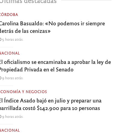
Últimas destacadas
CÓRDOBA
Carolina Basualdo: «No podemos ir siempre
detrás de las cenizas»
5 horas atrás
NACIONAL
El oficialismo se encaminaba a aprobar la ley de
Propiedad Privada en el Senado
9 horas atrás
ECONOMÍA Y NEGOCIOS
El Índice Asado bajó en julio y preparar una
parrillada costó $142.900 para 10 personas
9 horas atrás
NACIONAL