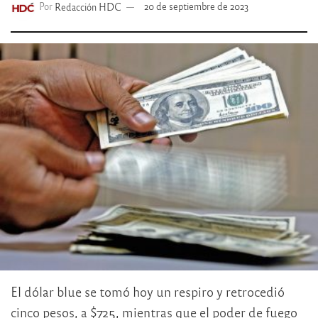
Por
Redacción HDC
20 de septiembre de 2023
El dólar blue se tomó hoy un respiro y retrocedió
cinco pesos, a $725, mientras que el poder de fuego