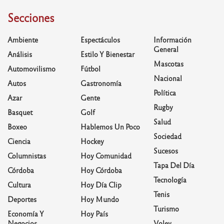
Secciones
Ambiente
Espectáculos
Información
General
Análisis
Estilo Y Bienestar
Mascotas
Automovilismo
Fútbol
Nacional
Autos
Gastronomía
Política
Azar
Gente
Rugby
Basquet
Golf
Salud
Boxeo
Hablemos Un Poco
Sociedad
Ciencia
Hockey
Sucesos
Columnistas
Hoy Comunidad
Tapa Del Día
Córdoba
Hoy Córdoba
Tecnología
Cultura
Hoy Día Clip
Tenis
Deportes
Hoy Mundo
Turismo
Economía Y
Hoy País
Negocios
Voley