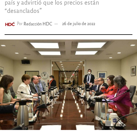
país y advirtió que los precios están
“desanclados”
Por
Redacción HDC
26 de julio de 2022