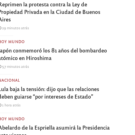
Reprimen la protesta contra la Ley de
Propiedad Privada en la Ciudad de Buenos
Aires
29 minutos atrás
HOY MUNDO
Japón conmemoró los 81 años del bombardeo
atómico en Hiroshima
57 minutos atrás
NACIONAL
Lula baja la tensión: dijo que las relaciones
deben guiarse “por intereses de Estado”
1 hora atrás
HOY MUNDO
Abelardo de la Espriella asumirá la Presidencia
este viernes