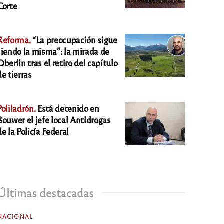
Corte
Reforma.
“La preocupación sigue
siendo la misma”: la mirada de
Oberlin tras el retiro del capítulo
de tierras
Poliladrón.
Está detenido en
Bouwer el jefe local Antidrogas
de la Policía Federal
Últimas destacadas
NACIONAL