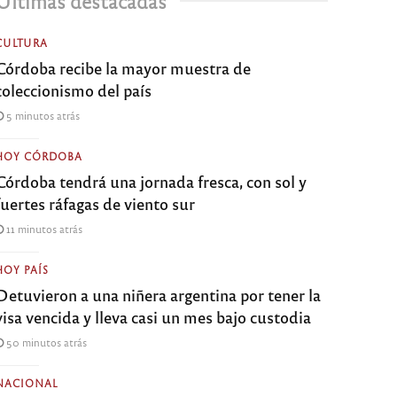
Últimas destacadas
CULTURA
Córdoba recibe la mayor muestra de
coleccionismo del país
5 minutos atrás
HOY CÓRDOBA
Córdoba tendrá una jornada fresca, con sol y
fuertes ráfagas de viento sur
11 minutos atrás
HOY PAÍS
Detuvieron a una niñera argentina por tener la
visa vencida y lleva casi un mes bajo custodia
50 minutos atrás
NACIONAL