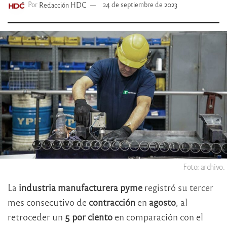
Por
Redacción HDC
24 de septiembre de 2023
Foto: archivo.
La
industria manufacturera pyme
registró su tercer
mes consecutivo de
contracción
en
agosto
, al
retroceder un
5 por ciento
en comparación con el