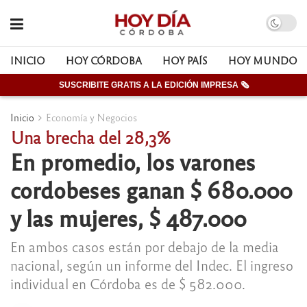
INICIO
HOY CÓRDOBA
HOY PAÍS
HOY MUNDO
SUSCRIBITE GRATIS A LA EDICIÓN IMPRESA 🗞
Inicio
Economía y Negocios
Una brecha del 28,3%
En promedio, los varones
cordobeses ganan $ 680.000
y las mujeres, $ 487.000
En ambos casos están por debajo de la media
nacional, según un informe del Indec. El ingreso
individual en Córdoba es de $ 582.000.