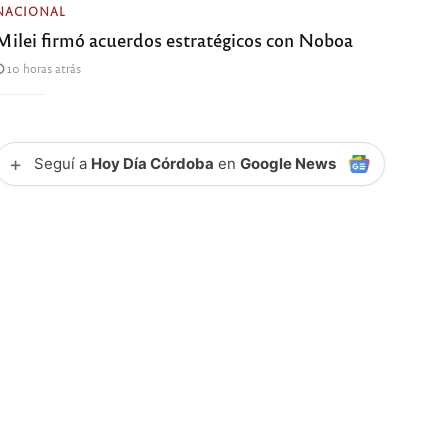
NACIONAL
Milei firmó acuerdos estratégicos con Noboa
10 horas atrás
+
Seguí a
Hoy Día Córdoba
en
Google News