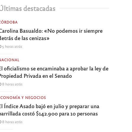
Últimas destacadas
CÓRDOBA
Carolina Basualdo: «No podemos ir siempre
detrás de las cenizas»
5 horas atrás
NACIONAL
El oficialismo se encaminaba a aprobar la ley de
Propiedad Privada en el Senado
8 horas atrás
ECONOMÍA Y NEGOCIOS
El Índice Asado bajó en julio y preparar una
parrillada costó $142.900 para 10 personas
8 horas atrás