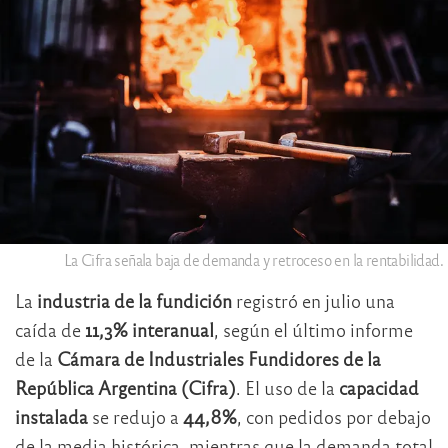
La Cifra señala baja de demanda y retroceso en la rentabilidad.
La
industria de la fundición
registró en julio una
caída de
11,3% interanual
, según el último informe
de la
Cámara de Industriales Fundidores de la
República Argentina (Cifra)
. El uso de la
capacidad
instalada
se redujo a
44,8%
, con pedidos por debajo
de la media histórica, mientras que la demanda total