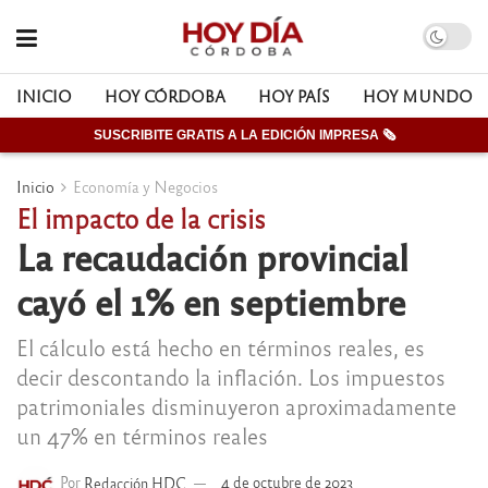
INICIO
HOY CÓRDOBA
HOY PAÍS
HOY MUNDO
SUSCRIBITE GRATIS A LA EDICIÓN IMPRESA 🗞
Inicio
Economía y Negocios
El impacto de la crisis
La recaudación provincial
cayó el 1% en septiembre
El cálculo está hecho en términos reales, es
decir descontando la inflación. Los impuestos
patrimoniales disminuyeron aproximadamente
un 47% en términos reales
Por
Redacción HDC
4 de octubre de 2023