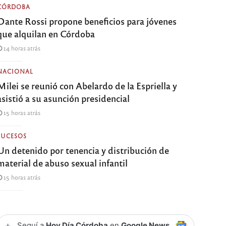
CÓRDOBA
Dante Rossi propone beneficios para jóvenes
que alquilan en Córdoba
14 horas atrás
NACIONAL
Milei se reunió con Abelardo de la Espriella y
asistió a su asunción presidencial
15 horas atrás
SUCESOS
Un detenido por tenencia y distribución de
material de abuso sexual infantil
15 horas atrás
+
Seguí a
Hoy Día Córdoba
en
Google News