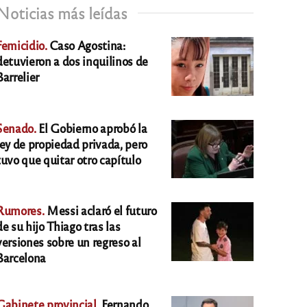
Noticias más leídas
Femicidio.
Caso Agostina:
detuvieron a dos inquilinos de
Barrelier
Senado.
El Gobierno aprobó la
ley de propiedad privada, pero
tuvo que quitar otro capítulo
Rumores.
Messi aclaró el futuro
de su hijo Thiago tras las
versiones sobre un regreso al
Barcelona
Gabinete provincial.
Fernando