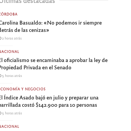
Últimas destacadas
CÓRDOBA
Carolina Basualdo: «No podemos ir siempre
detrás de las cenizas»
2 horas atrás
NACIONAL
El oficialismo se encaminaba a aprobar la ley de
Propiedad Privada en el Senado
5 horas atrás
ECONOMÍA Y NEGOCIOS
El Índice Asado bajó en julio y preparar una
parrillada costó $142.900 para 10 personas
5 horas atrás
NACIONAL