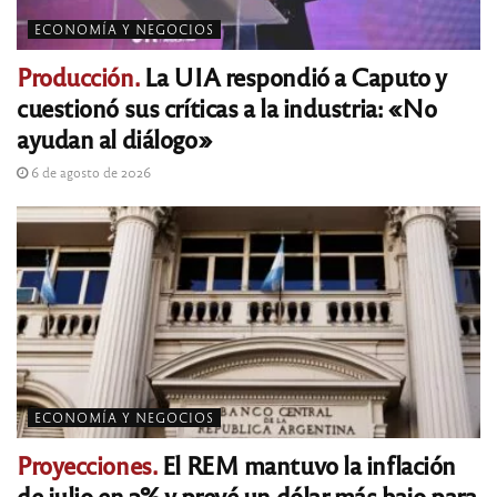
ECONOMÍA Y NEGOCIOS
Producción.
La UIA respondió a Caputo y
cuestionó sus críticas a la industria: «No
ayudan al diálogo»
6 de agosto de 2026
ECONOMÍA Y NEGOCIOS
Proyecciones.
El REM mantuvo la inflación
de julio en 2% y prevé un dólar más bajo para