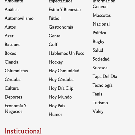
Ambiente
Espectáculos
Información
General
Análisis
Estilo Y Bienestar
Mascotas
Automovilismo
Fútbol
Nacional
Autos
Gastronomía
Política
Azar
Gente
Rugby
Basquet
Golf
Salud
Boxeo
Hablemos Un Poco
Sociedad
Ciencia
Hockey
Sucesos
Columnistas
Hoy Comunidad
Tapa Del Día
Córdoba
Hoy Córdoba
Tecnología
Cultura
Hoy Día Clip
Tenis
Deportes
Hoy Mundo
Turismo
Economía Y
Hoy País
Negocios
Voley
Humor
Institucional