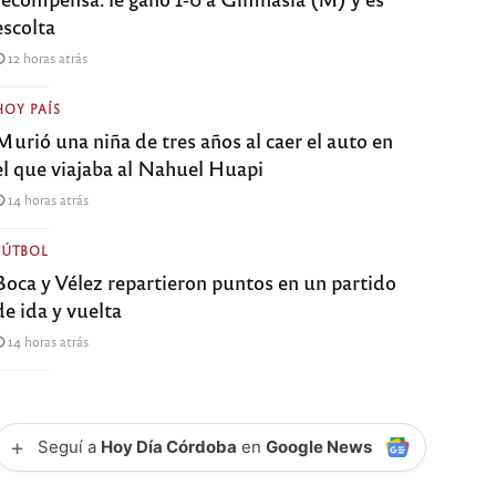
escolta
12 horas atrás
HOY PAÍS
Murió una niña de tres años al caer el auto en
el que viajaba al Nahuel Huapi
14 horas atrás
FÚTBOL
Boca y Vélez repartieron puntos en un partido
de ida y vuelta
14 horas atrás
+
Seguí a
Hoy Día Córdoba
en
Google News