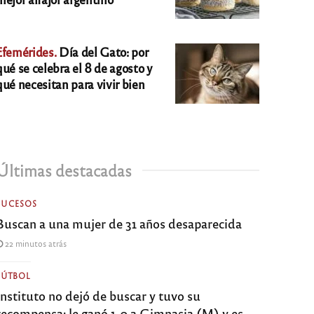
Efemérides.
Día del Gato: por
qué se celebra el 8 de agosto y
qué necesitan para vivir bien
Últimas destacadas
SUCESOS
Buscan a una mujer de 31 años desaparecida
22 minutos atrás
FÚTBOL
Instituto no dejó de buscar y tuvo su
recompensa: le ganó 1-0 a Gimnasia (M) y es