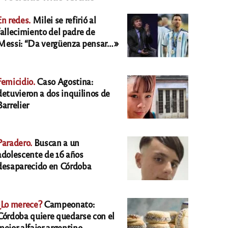
En redes.
Milei se refirió al
fallecimiento del padre de
Messi: “Da vergüenza pensar…»
Femicidio.
Caso Agostina:
detuvieron a dos inquilinos de
Barrelier
Paradero.
Buscan a un
adolescente de 16 años
desaparecido en Córdoba
¿Lo merece?
Campeonato:
Córdoba quiere quedarse con el
mejor alfajor argentino