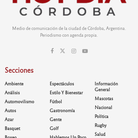
Medio de comunicación de la ciudad de Córdoba, Argentina.
Periodismo con agenda propia.
Secciones
Ambiente
Espectáculos
Información
General
Análisis
Estilo Y Bienestar
Mascotas
Automovilismo
Fútbol
Nacional
Autos
Gastronomía
Política
Azar
Gente
Rugby
Basquet
Golf
Salud
Boxeo
Hablemos Un Poco