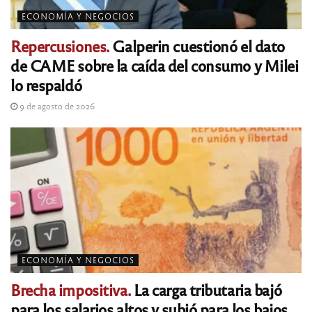
ECONOMÍA Y NEGOCIOS
Repercusiones.
Galperin cuestionó el dato
de CAME sobre la caída del consumo y Milei
lo respaldó
9 de agosto de 2026
ECONOMÍA Y NEGOCIOS
Brecha impositiva.
La carga tributaria bajó
para los salarios altos y subió para los bajos