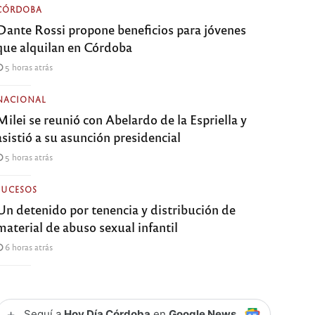
CÓRDOBA
Dante Rossi propone beneficios para jóvenes
que alquilan en Córdoba
5 horas atrás
NACIONAL
Milei se reunió con Abelardo de la Espriella y
asistió a su asunción presidencial
5 horas atrás
SUCESOS
Un detenido por tenencia y distribución de
material de abuso sexual infantil
6 horas atrás
+
Seguí a
Hoy Día Córdoba
en
Google News