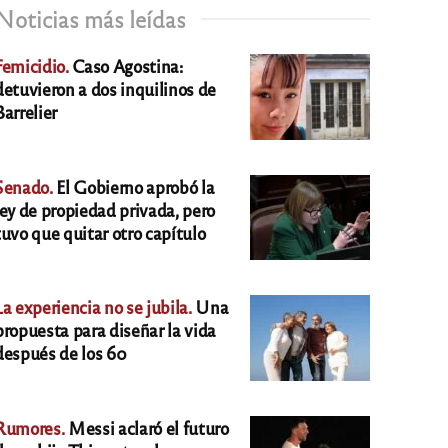
Noticias más leídas
Femicidio.
Caso Agostina:
detuvieron a dos inquilinos de
Barrelier
Senado.
El Gobierno aprobó la
ley de propiedad privada, pero
tuvo que quitar otro capítulo
La experiencia no se jubila.
Una
propuesta para diseñar la vida
después de los 60
Rumores.
Messi aclaró el futuro