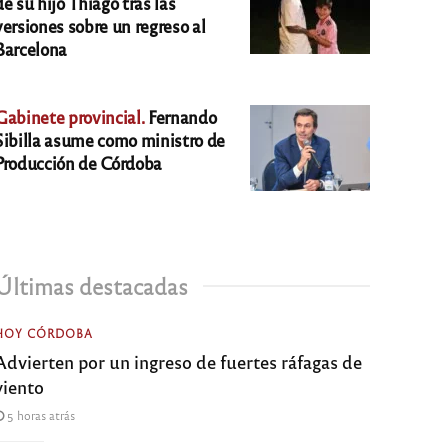
de su hijo Thiago tras las
versiones sobre un regreso al
Barcelona
Gabinete provincial.
Fernando
Sibilla asume como ministro de
Producción de Córdoba
Últimas destacadas
HOY CÓRDOBA
Advierten por un ingreso de fuertes ráfagas de
viento
5 horas atrás