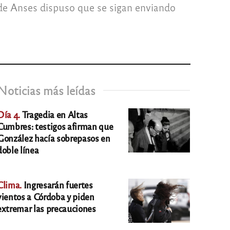
n de Anses dispuso que se sigan enviando
Noticias más leídas
Día 4.
Tragedia en Altas
Cumbres: testigos afirman que
González hacía sobrepasos en
doble línea
Clima.
Ingresarán fuertes
vientos a Córdoba y piden
extremar las precauciones