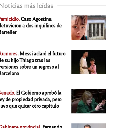
Noticias más leídas
Femicidio.
Caso Agostina:
detuvieron a dos inquilinos de
Barrelier
Rumores.
Messi aclaró el futuro
de su hijo Thiago tras las
versiones sobre un regreso al
Barcelona
Senado.
El Gobierno aprobó la
ley de propiedad privada, pero
tuvo que quitar otro capítulo
Gabinete provincial.
Fernando