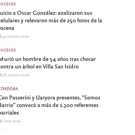
SUCESOS
Juicio a Oscar González: analizaron sus
celulares y relevaron más de 250 fotos de la
escena
34 minutos atrás
SUCESOS
Murió un hombre de 54 años tras chocar
contra un árbol en Villa San Isidro
58 minutos atrás
CÓRDOBA
Con Passerini y Llaryora presentes, “Somos
Barrio” convocó a más de 2.300 referentes
barriales
1 hora atrás