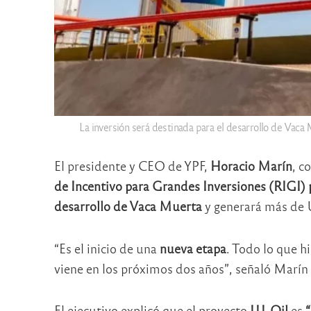
La inversión será destinada para el desarrollo de Va
El presidente y CEO de YPF,
Horacio Marín
, c
de Incentivo para Grandes Inversiones (RIGI)
desarrollo de Vaca Muerta
y generará más de 
“Es el inicio de una
nueva etapa
. Todo lo que h
viene en los próximos dos años”, señaló Marín 
El ejecutivo explicó que el proyecto
LLL Oil
es
“