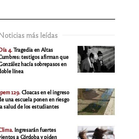
Noticias más leídas
Día 4.
Tragedia en Altas
Cumbres: testigos afirman que
González hacía sobrepasos en
doble línea
Ipem 129.
Cloacas en el ingreso
de una escuela ponen en riesgo
la salud de los estudiantes
Clima.
Ingresarán fuertes
vientos a Córdoba y piden