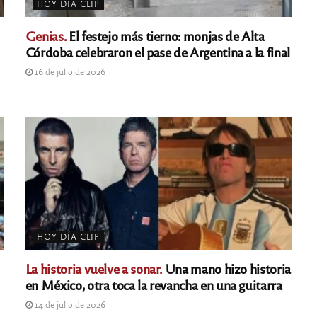
HOY DÍA CLIP
Genias.
El festejo más tierno: monjas de Alta
Córdoba celebraron el pase de Argentina a la final
16 de julio de 2026
HOY DÍA CLIP
La historia vuelve a sonar.
Una mano hizo historia
en México, otra toca la revancha en una guitarra
14 de julio de 2026