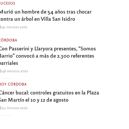
SUCESOS
Murió un hombre de 54 años tras chocar
contra un árbol en Villa San Isidro
41 minutos atrás
CÓRDOBA
Con Passerini y Llaryora presentes, “Somos
Barrio” convocó a más de 2.300 referentes
barriales
46 minutos atrás
HOY CÓRDOBA
Cáncer bucal: controles gratuitos en la Plaza
San Martín el 10 y 12 de agosto
52 minutos atrás