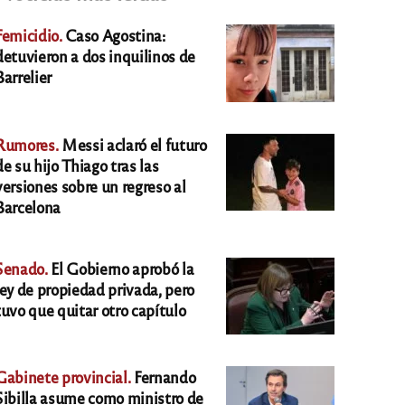
Femicidio.
Caso Agostina:
detuvieron a dos inquilinos de
Barrelier
Rumores.
Messi aclaró el futuro
de su hijo Thiago tras las
versiones sobre un regreso al
Barcelona
Senado.
El Gobierno aprobó la
ley de propiedad privada, pero
tuvo que quitar otro capítulo
Gabinete provincial.
Fernando
Sibilla asume como ministro de