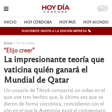
INICIO
HOY CÓRDOBA
HOY PAÍS
HOY MUNDO
SUSCRIBITE GRATIS A LA EDICIÓN IMPRESA 🗞
Inicio
En las redes
“Elijo creer”
La impresionante teoría que
vaticina quién ganará el
Mundial de Qatar
Un usuario de Tiktok compartió un video en el
que une tres hechos que, la última vez que se
dieron de forma sincrónica, coincidieron con el
año en el que la Argentina ganó el campeonato