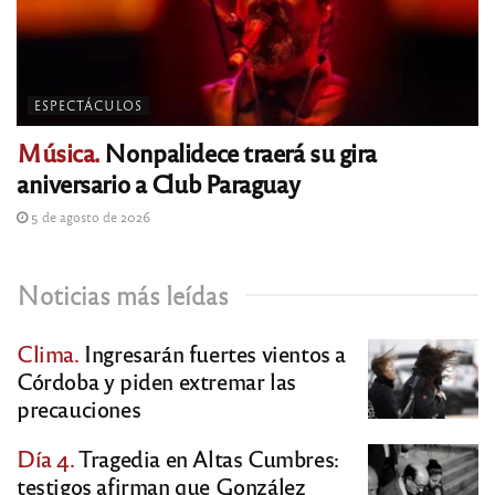
ESPECTÁCULOS
Música.
Nonpalidece traerá su gira
aniversario a Club Paraguay
5 de agosto de 2026
Noticias más leídas
Clima.
Ingresarán fuertes vientos a
Córdoba y piden extremar las
precauciones
Día 4.
Tragedia en Altas Cumbres:
testigos afirman que González