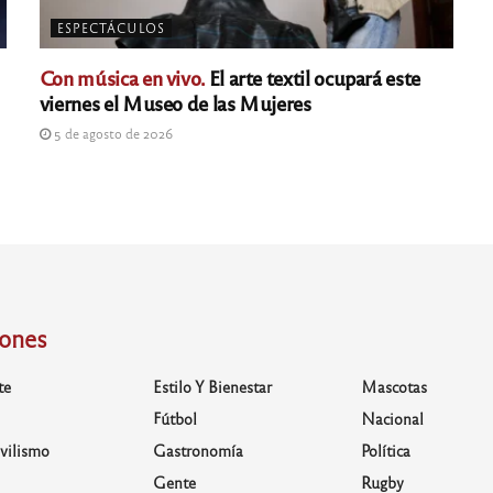
ESPECTÁCULOS
Con música en vivo.
El arte textil ocupará este
viernes el Museo de las Mujeres
5 de agosto de 2026
iones
te
Estilo Y Bienestar
Mascotas
Fútbol
Nacional
vilismo
Gastronomía
Política
Gente
Rugby