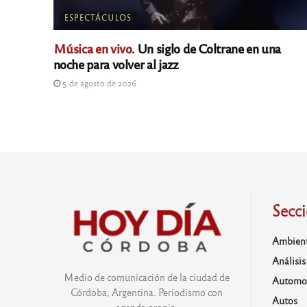
ESPECTÁCULOS
Música en vivo.
Un siglo de Coltrane en una
noche para volver al jazz
5 de agosto de 2026
Secc
Ambien
Análisis
Medio de comunicación de la ciudad de
Automo
Córdoba, Argentina. Periodismo con
Autos