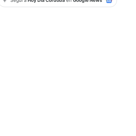
+
Seguí a
Hoy Día Córdoba
en
Google News