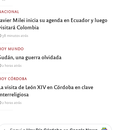
NACIONAL
Javier Milei inicia su agenda en Ecuador y luego
visitará Colombia
38 minutos atrás
HOY MUNDO
Sudán, una guerra olvidada
2 horas atrás
HOY CÓRDOBA
La visita de León XIV en Córdoba en clave
interreligiosa
2 horas atrás