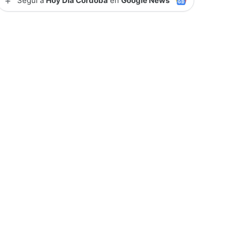
+
Seguí a
Hoy Día Córdoba
en
Google News