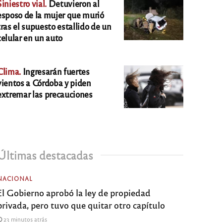
Siniestro vial.
Detuvieron al
esposo de la mujer que murió
tras el supuesto estallido de un
celular en un auto
Clima.
Ingresarán fuertes
vientos a Córdoba y piden
extremar las precauciones
Últimas destacadas
NACIONAL
El Gobierno aprobó la ley de propiedad
privada, pero tuvo que quitar otro capítulo
23 minutos atrás