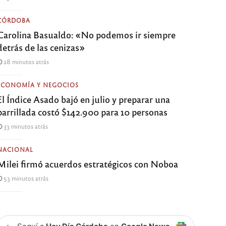
CÓRDOBA
Carolina Basualdo: «No podemos ir siempre
detrás de las cenizas»
28 minutos atrás
ECONOMÍA Y NEGOCIOS
El Índice Asado bajó en julio y preparar una
parrillada costó $142.900 para 10 personas
33 minutos atrás
NACIONAL
Milei firmó acuerdos estratégicos con Noboa
53 minutos atrás