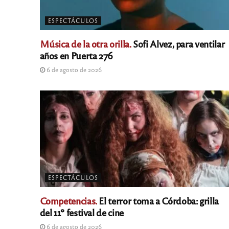
ESPECTÁCULOS
Música de la otra orilla.
Sofi Alvez, para ventilar
años en Puerta 276
6 de agosto de 2026
ESPECTÁCULOS
Competencias.
El terror toma a Córdoba: grilla
del 11º festival de cine
6 de agosto de 2026