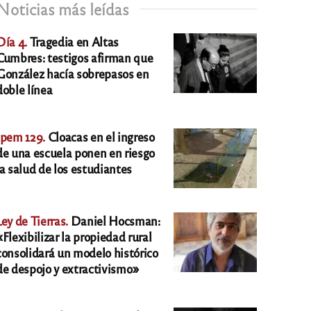
Noticias más leídas
Día 4.
Tragedia en Altas
Cumbres: testigos afirman que
González hacía sobrepasos en
doble línea
Ipem 129.
Cloacas en el ingreso
de una escuela ponen en riesgo
la salud de los estudiantes
Ley de Tierras.
Daniel Hocsman:
«Flexibilizar la propiedad rural
consolidará un modelo histórico
de despojo y extractivismo»