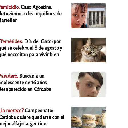
Femicidio.
Caso Agostina:
detuvieron a dos inquilinos de
Barrelier
Efemérides.
Día del Gato: por
qué se celebra el 8 de agosto y
qué necesitan para vivir bien
Paradero.
Buscan a un
adolescente de 16 años
desaparecido en Córdoba
¿Lo merece?
Campeonato:
Córdoba quiere quedarse con el
mejor alfajor argentino