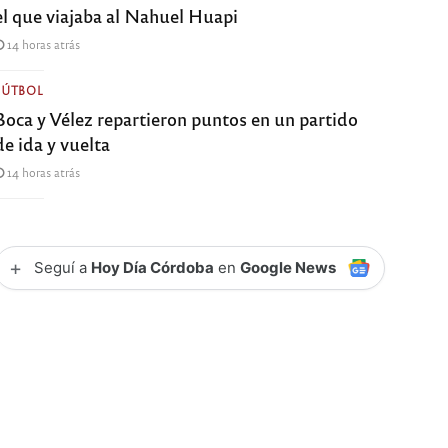
el que viajaba al Nahuel Huapi
14 horas atrás
FÚTBOL
Boca y Vélez repartieron puntos en un partido
de ida y vuelta
14 horas atrás
+
Seguí a
Hoy Día Córdoba
en
Google News