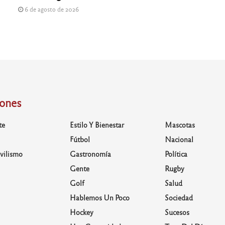
6 de agosto de 2026
iones
te
Estilo Y Bienestar
Mascotas
Fútbol
Nacional
vilismo
Gastronomía
Política
Gente
Rugby
Golf
Salud
Hablemos Un Poco
Sociedad
Hockey
Sucesos