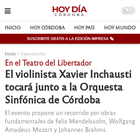
INICIO
HOY CÓRDOBA
HOY PAÍS
HOY MUNDO
SUSCRIBITE GRATIS A LA EDICIÓN IMPRESA 🗞
Inicio
Espectáculos
En el Teatro del Libertador
El violinista Xavier Inchausti
tocará junto a la Orquesta
Sinfónica de Córdoba
El evento propone un recorrido por obras
fundamentales de Felix Mendelssohn, Wolfgang
Amadeus Mozart y Johannes Brahms.