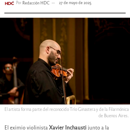
Por
Redacción HDC
27 de mayo de 2025
El artista forma parte del reconocido Trío Ginastera y de la Filarmónica
de Buenos Aires.
El eximio violinista
Xavier Inchausti
junto a la