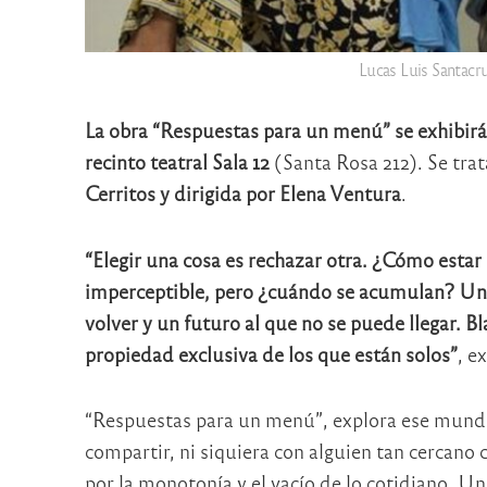
Lucas Luis Santacru
La obra “Respuestas para un menú” se exhibirá l
recinto teatral Sala 12
(Santa Rosa 212). Se tra
Cerritos y dirigida por Elena Ventura
.
“Elegir una cosa es rechazar otra. ¿Cómo estar
imperceptible, pero ¿cuándo se acumulan? Una
volver y un futuro al que no se puede llegar. B
propiedad exclusiva de los que están solos”
, e
“Respuestas para un menú”, explora ese mundo 
compartir, ni siquiera con alguien tan cercano
por la monotonía y el vacío de lo cotidiano. U