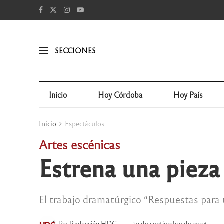
SECCIONES
Inicio
Hoy Córdoba
Hoy País
Inicio
Espectáculos
Artes escénicas
Estrena una pieza
El trabajo dramatúrgico “Respuestas para u
Por
Redacción HDC
10 de septiembre de 2024