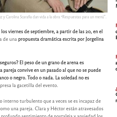
z y Carolina Scarafia dan vida a la obra “Respuestas para un menú”.
os viernes de septiembre, a partir de las 20, en el
ta de una
propuesta dramática escrita por Jorgelina
 seguros? El peso de un grano de arena es
 pareja convive en un pasado al que no se puede
lanco o negro. Todo o nada. La soledad no es
xpresa la gacetilla del evento.
interno turbulento que a veces se es incapaz de
 como una pareja. Clara y Héctor están atravesados
n profundo sentimiento de nostalgia y ansiedad los