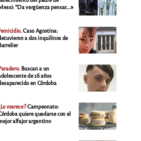
Messi: “Da vergüenza pensar…»
Femicidio.
Caso Agostina:
detuvieron a dos inquilinos de
Barrelier
Paradero.
Buscan a un
adolescente de 16 años
desaparecido en Córdoba
¿Lo merece?
Campeonato:
Córdoba quiere quedarse con el
mejor alfajor argentino