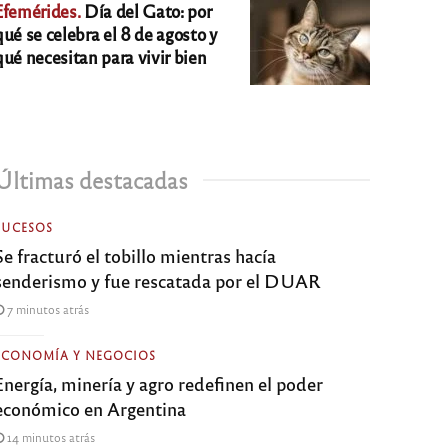
Efemérides.
Día del Gato: por
qué se celebra el 8 de agosto y
qué necesitan para vivir bien
Últimas destacadas
SUCESOS
Se fracturó el tobillo mientras hacía
senderismo y fue rescatada por el DUAR
7 minutos atrás
ECONOMÍA Y NEGOCIOS
Energía, minería y agro redefinen el poder
económico en Argentina
14 minutos atrás