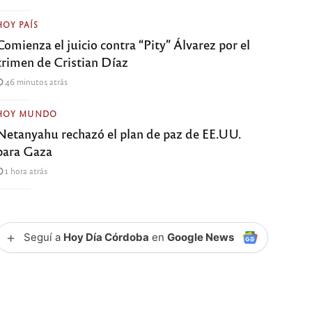
HOY PAÍS
Comienza el juicio contra “Pity” Álvarez por el
crimen de Cristian Díaz
46 minutos atrás
HOY MUNDO
Netanyahu rechazó el plan de paz de EE.UU.
para Gaza
1 hora atrás
+
Seguí a
Hoy Día Córdoba
en
Google News