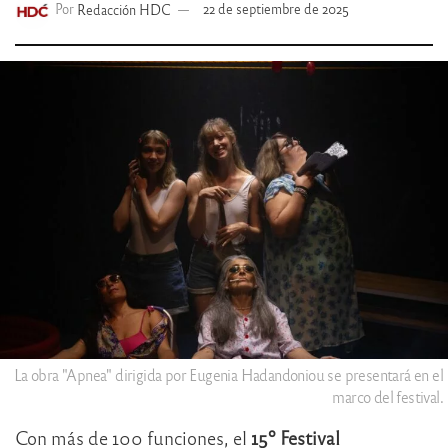
Por
Redacción HDC
22 de septiembre de 2025
La obra "Apnea" dirigida por Eugenia Hadandoniou se presentará en el
marco del festival.
Con más de 100 funciones, el
15º Festival