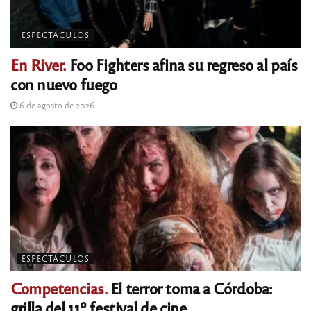
ESPECTÁCULOS
En River.
Foo Fighters afina su regreso al país
con nuevo fuego
6 de agosto de 2026
ESPECTÁCULOS
Competencias.
El terror toma a Córdoba:
grilla del 11º festival de cine